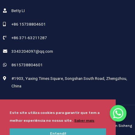
Betty LI
+86 15738804601
+86 371-63211287
3343204097@qq.com
8615738804601
#1903, Yaxing Times Square, Songshan South Road, Zhengzhou,
China
Este site utiliza cookies para garantir que tem a
Copyright © 2024 Henan Sicheng Abrasives Tech Co., Ltd.
melhor experiência no nosso site.
Saber mais
Mapa Do Site
Desenvolvido Por Henan Sicheng
Entendi!