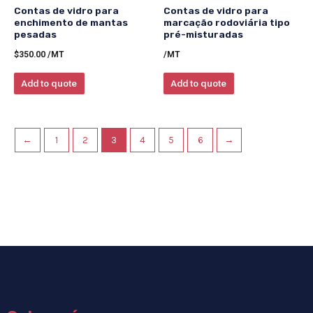
Contas de vidro para
Contas de vidro para
enchimento de mantas
marcação rodoviária tipo
pesadas
pré-misturadas
$
350.00
/MT
/MT
Add to quote
Add to quote
←
1
2
3
4
5
6
→