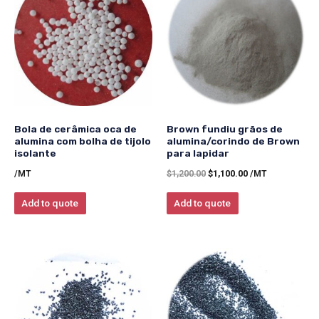
Bola de cerâmica oca de
Brown fundiu grãos de
alumina com bolha de tijolo
alumina/corindo de Brown
isolante
para lapidar
/MT
$
1,200.00
$
1,100.00
/MT
Add to quote
Add to quote