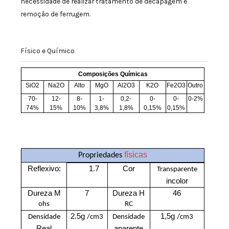
necessidade de realizar tratamento de decapagem e
remoção de ferrugem.
Físico e Químico
Composições Químicas
SiO2
Na2O
Alto
MgO
Al2O3
K2O
Fe2O3
Outro
70-
12-
8-
1-
0,2-
0-
0-
0-2%
74%
15%
10%
3,8%
1,8%
0,15%
0,15%
físicas
Propriedades
Reflexivo:
1.7
Cor
Transparente
incolor
Dureza M
7
Dureza H
46
ohs
RC
2.5g
1,5g
Densidade
/cm3
Densidade
/cm3
Real
aparente