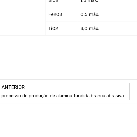
SiO2
1,5 máx.
Fe2O3
0,5 máx.
TiO2
3,0 máx.
ANTERIOR
processo de produção de alumina fundida branca abrasiva