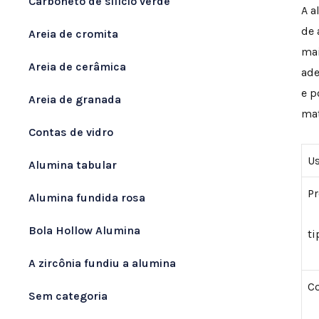
Carboneto de silício verde
A a
de 
Areia de cromita
mai
Areia de cerâmica
ade
e p
Areia de granada
mat
Contas de vidro
Us
Alumina tabular
P
Alumina fundida rosa
Bola Hollow Alumina
ti
A zircônia fundiu a alumina
C
Sem categoria