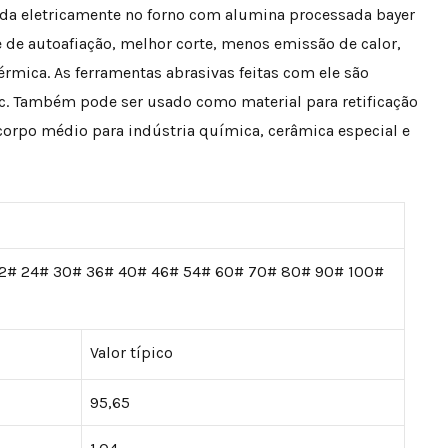
ida eletricamente no forno com alumina processada bayer
 de autoafiação, melhor corte, menos emissão de calor,
 térmica. As ferramentas abrasivas feitas com ele são
etc. Também pode ser usado como material para retificação
 corpo médio para indústria química, cerâmica especial e
22# 24# 30# 36# 40# 46# 54# 60# 70# 80# 90# 100#
Valor típico
95,65