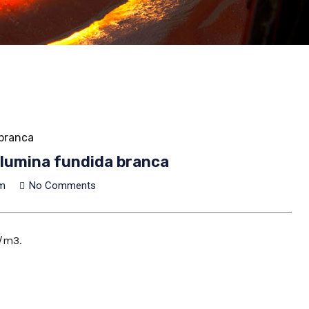
 branca
alumina fundida branca
am
No Comments
g/m3.