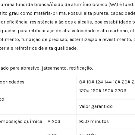
lumina fundida branca/óxido de alumínio branco (WA) é fund
alto grau como matéria-prima. Possui alta pureza, capacidade
or eficiência, resistência a ácidos e álcalis, boa estabilidade
quadas para retificar aço de alta velocidade e alto carbono, 
olimento, fundição de precisão, esterilização e revestimento,
eriais refratários de alta qualidade.
ado para abrasivo, jateamento, retificação.
ropriedades
8# 10# 12# 14# 16# 20# 
120# 150# 180# 220#.
po
Valor garantido
omposição química
AI2O3
95,0 minutos