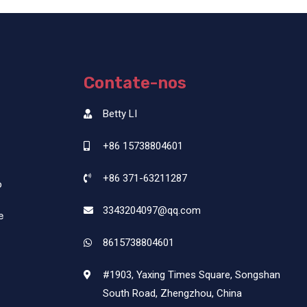
Contate-nos
Betty LI
+86 15738804601
+86 371-63211287
o
3343204097@qq.com
e
8615738804601
#1903, Yaxing Times Square, Songshan
South Road, Zhengzhou, China