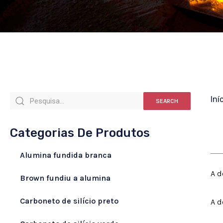
Iní
SEARCH
Categorias De Produtos
Alumina fundida branca
A d
Brown fundiu a alumina
Carboneto de silício preto
A d