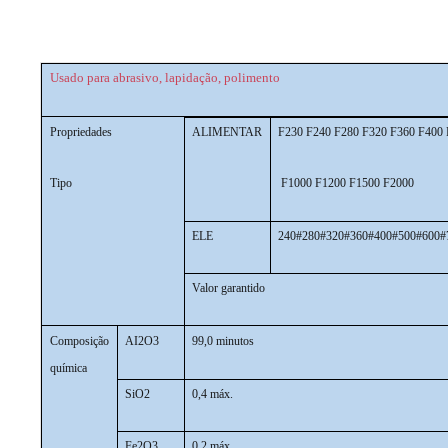
Usado para abrasivo, lapidação, polimento
Propriedades
ALIMENTAR
F230 F240 F280 F320 F360 F400 
Tipo
F1000 F1200 F1500 F2000
ELE
240#280#320#360#400#500#600#
Valor garantido
Composição
AI2O3
99,0 minutos
química
SiO2
0,4 máx.
Fe2O3
0,2 máx.