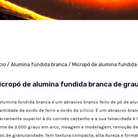
cio
/
Alumina fundida branca
/ Micropó de alumina fundida
icropó de alumina fundida branca de gra
alumina fundida branca é um abrasivo branco feito de pó de alu
antidade de óxido de ferro e óxido de silício. É um abrasivo bra
geiramente superior à do corindo castanho e a sua tenacidade é l
ima de 2.000 graus em arco, moagem e modelagem, remoção de f
pos de granularidade. Tem textura compacta, alta dureza e format