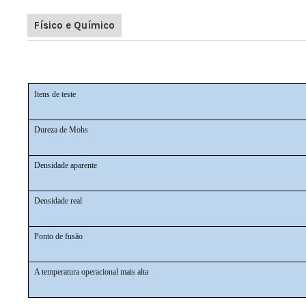
Físico e Químico
Alumina fundida branca/corindo branco/óxido de alumíni
Itens de teste
Dureza de Mohs
Densidade aparente
Densidade real
Ponto de fusão
A temperatura operacional mais alta