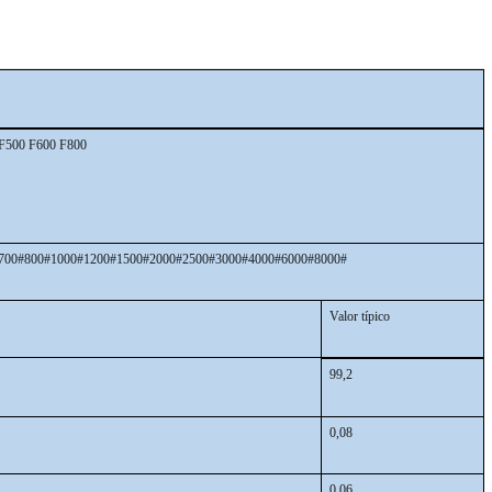
F500 F600 F800
700#800#1000#1200#1500#2000#2500#3000#4000#6000#8000#
Valor típico
99,2
0,08
0,06