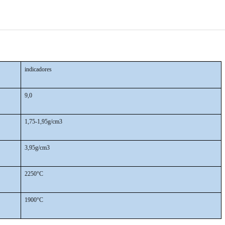
o branco em abrasivo
indicadores
9,0
1,75-1,95g/cm3
3,95g/cm3
2250°C
1900°C