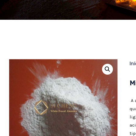
Iní
M
A 
qu
li
ac
ti