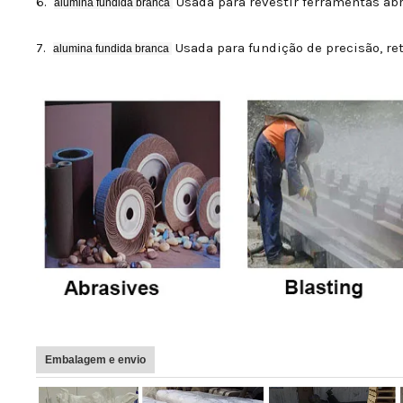
6.
Usada para revestir ferramentas abras
alumina fundida branca
7.
Usada para fundição de precisão, ret
alumina fundida branca
Embalagem e envio