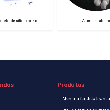
neto de silício preto
Alumina tabula
pidos
Produtos
Alumina fundida branca
D
Brown fundiu a alumina