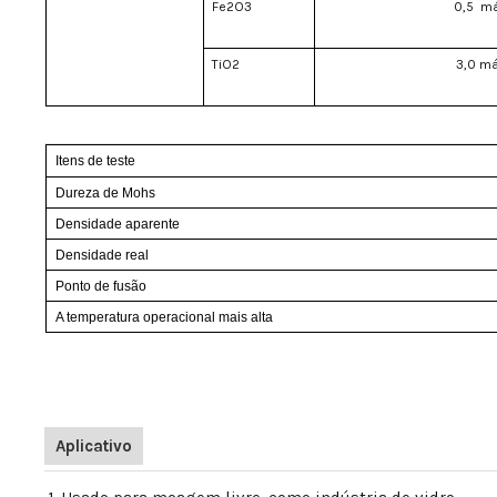
Fe2O3
0,5
má
TiO2
3,0 má
Itens de teste
Dureza de Mohs
Densidade aparente
Densidade real
Ponto de fusão
A temperatura operacional mais alta
Aplicativo