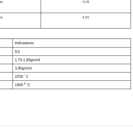
x.
0,14
x.
2.20
indicadores
9,0
1,75-1,95g/cm3
3,95g/cm3
°
2250
C
0
1900
°C