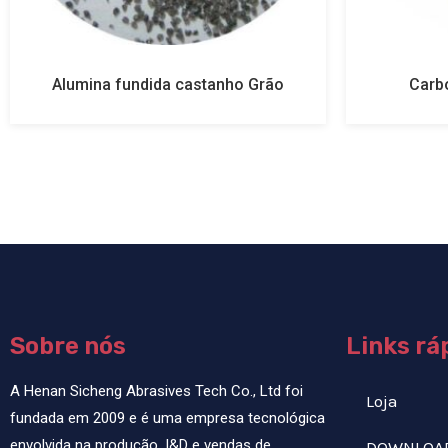
Alumina fundida castanho Grão
Carbo
Sobre nós
Links rá
A Henan Sicheng Abrasives Tech Co., Ltd foi
Loja
fundada em 2009 e é uma empresa tecnológica
envolvida na produção, I&D e vendas de
DOWNLOA