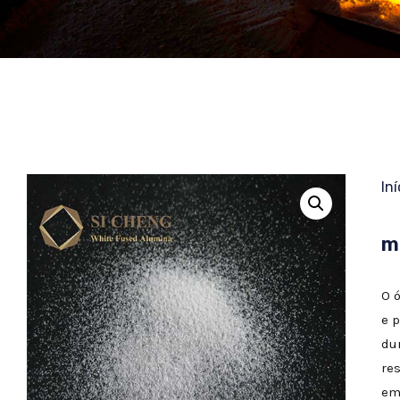
Iní
m
O 
e 
du
re
em