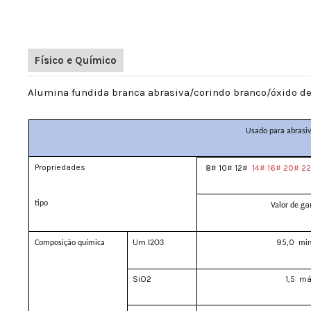
Físico e Químico
Alumina fundida branca abrasiva/corindo branco/óxido d
Usado para abrasivo
Propriedades
8# 10# 12#
14# 16# 20# 2
tipo
ga
Valor de
​
Um
95,0
Composição
química
I2O3
min
SiO2
1,5
má