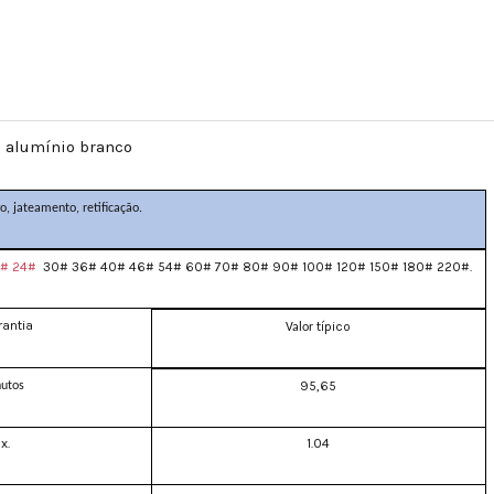
e alumínio branco
, jateamento, retificação.
2# 24#
30# 36# 40# 46# 54# 60# 70# 80# 90# 100# 120# 150# 180# 220#.
rantia
típico
Valor
95,65
utos
x.
1.04