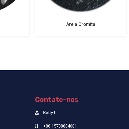
r
Areia Cromita
Contate-nos
Betty LI
+86 15738804601