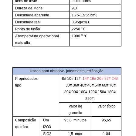
Itens de teste
indicadores
Dureza de Mohs
9,0
Densidade aparente
1,75-1,95g/cm3
Densidade real
3,95g/cm3
°
Ponto de fusão
2250
C
0
A temperatura operacional
1900
°C
mais alta
Usado para abrasivo, jateamento, retificação.
Propriedades
8# 10# 12#
14# 16# 20# 22# 24#
tipo
30# 36# 40# 46# 54# 60# 70#
80# 90# 100# 120# 150# 180#
220#.
Valor de
Valor
típico
garantia
Composição
Um
95,0
minutos
95,65
química
​
I2O3
SiO2
1,5
máx.
1.04