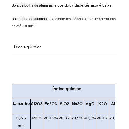
a condutividade térmica é baixa
Bola de bolha de alumina:
Bola bolha de alumina:
Excelente resistência a altas temperaturas
de até 1
8
00°C.
Físico e químico
Esfera oca de alumina Esfera oca de alumina Esfera oca de
alumina Esfera oca de alumina Esfera oca de alumina
Esfera oca de alumina
Índice químico
tamanho
Al2O3
Fe2O3
SiO2
Na2O
MgO
K2O
Alto
0,2-5
≥99%
≤0,15%
≤0,3%
≤0,5%
≤0,1%
≤0,1%
≤0,1%
mm