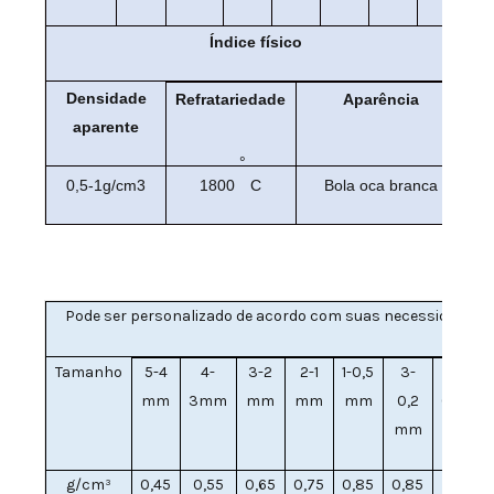
Índice físico
Densidade
Refratariedade
Aparência
aparente
°
1800
C
0,5-1g/cm3
Bola oca branca
Pode ser personalizado de acordo com suas necessidades
Tamanho
5-4
4-
3-2
2-1
1-0,5
3-
0,5-
mm
3mm
mm
mm
mm
0,2
0,2mm
mm
g/cm³
0,45
0,55
0,65
0,75
0,85
0,85
0,95