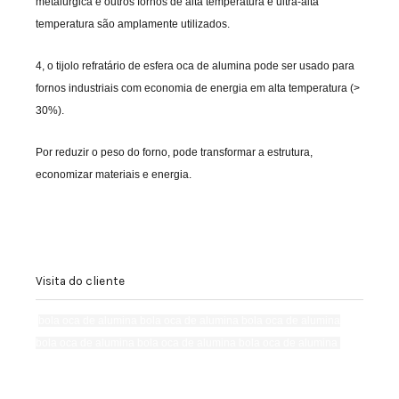
metalúrgica e outros fornos de alta temperatura e ultra-alta
temperatura são amplamente utilizados.
4, o tijolo refratário de esfera oca de alumina pode ser usado para
fornos industriais com economia de energia em alta temperatura (>
30%).
Por reduzir o peso do forno, pode transformar a estrutura,
economizar materiais e energia.
Visita do cliente
bola oca de alumina bola oca de alumina bola oca de alumina
bola oca de alumina bola oca de alumina bola oca de alumina